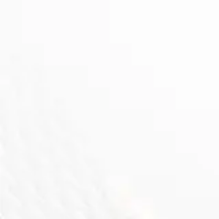
热刺英超争四形势再起波澜冲刺
欧冠席位面临多重考验未来之路
充满变数
导航