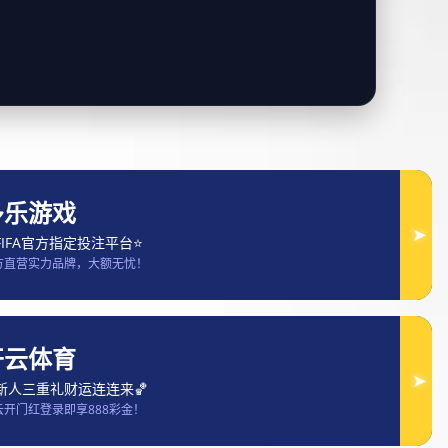
2026-07-22 17:10:13