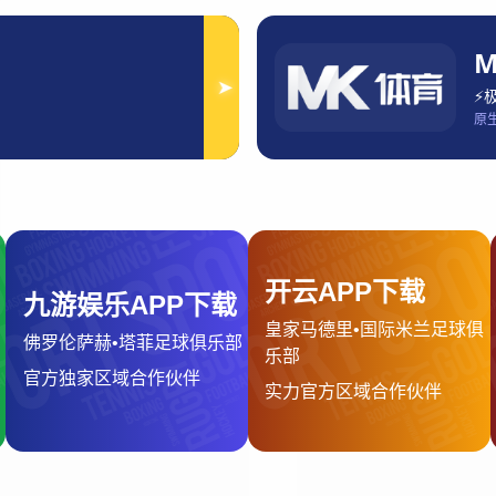
足球两黄变一红停赛规则解析球
员纪律与比赛影响全面解读深度
剖析
2026-07-20 17:06:11