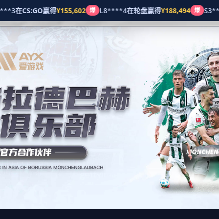
网
案例中心
新闻动态
公司服务
加入BET
供应商
已认证
方案
ISO 9001:2008
新闻动态