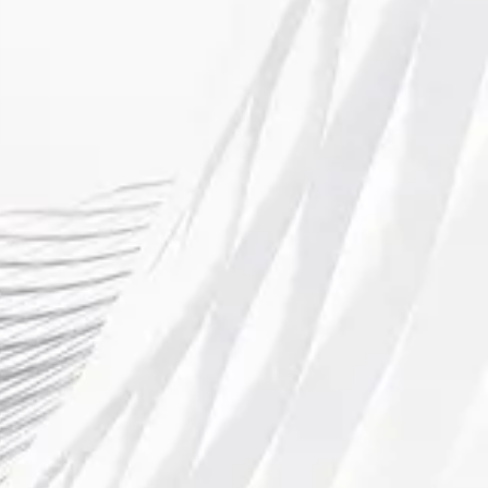
最新咨询和优惠哦!
 E-mail
SUBSCRIBE
ed@yahoo.com
©
2023 - All Rights Reserved
Bet365亚洲平台
.