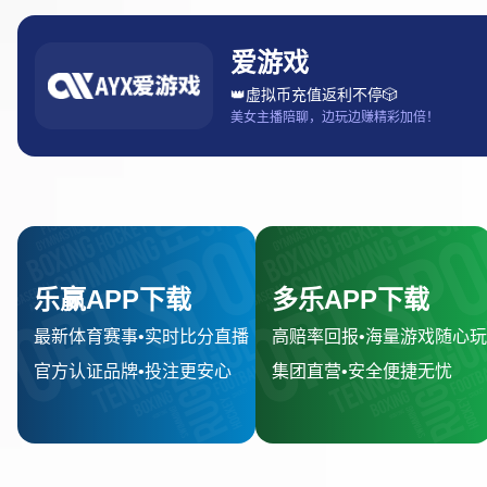
大化利用它们，帮助玩家在Bet365平台上获得更
规划自己的投注策略，提升游戏乐趣，并在长期的
Bet365官方入口
1、BET365
选优惠
Bet365的注册奖金是为吸引新用户而推出的一项重
一定金额的奖金或投注积分，这无疑是新用户体验
册后进行首笔存款时，会获得一定的奖金或额外的
进行投注，而且还可以让他们在没有风险的情况下
注册奖金的规则和要求相对简单，通常是根据玩家
入一定金额后，平台会提供一个100%的奖金，这
玩家存入100元，平台会提供100元的奖金，总共
促销活动而有所变化，但它始终为新用户提供了更