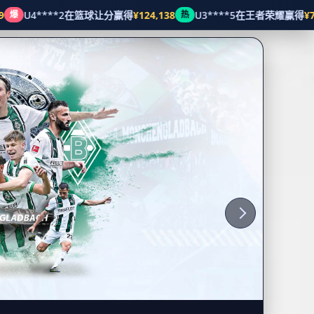
13594780262
365官网
宁德市汽铺坡474号
38年
经验丰富