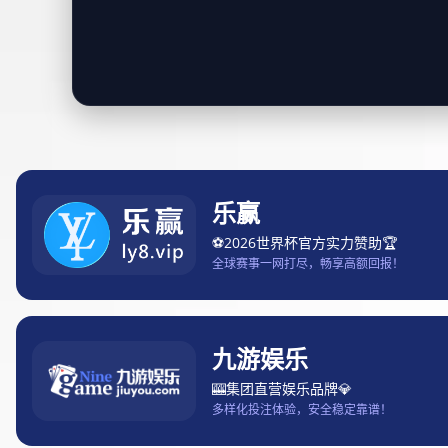
首页
Bet365四大优惠活动解析 如
298
2024-12-11 09:44:07
本文将为大家详细解析Bet365的四大优惠活动，并
球知名的在线博彩平台，一直致力于为用户提供丰
验丰富的玩家，都可以从这些优惠中获得实实在在
Bet365的注册奖金、存款优惠、无风险投注和忠