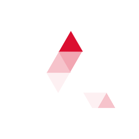
通常提供多机位回放、技术统计和赛事实时提醒，适合对比
赛细节有较高需求的用户。若考虑使用 VPN 等工具访问地
域受限内容，应首先确认法律与平台政策以免账号被封。
citeturn0search14
4、线下观赛与社群互动
除了个人在电视或手机端观赛外，线下观赛（如酒吧、球迷
会、公司观影活动）也是不可忽视的渠道，能带来更强的现
场氛围与社交体验。许多体育酒吧或大屏播放场所会在重要
比赛期间提供转播服务与集体观赛活动，是与朋友、球迷一
起看球的上佳场所。
组织线下观赛时要注意版权合规：商用场所播放赛事通常需
要向版权方或平台申请商业放映授权，避免未经授权的大屏
播放带来法律风险。若只是小型私人聚会，使用家庭电视或
共享平台的家庭同屏功能通常没有问题，但仍建议避免公开
传播直播画面。citeturn0search3