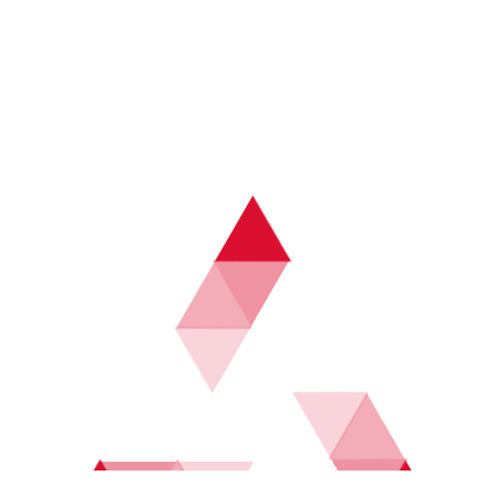
文化和发展理念的不同也是一大原因。例如，亚洲一些俱乐
部近些年通过引进外援和技术交流逐步提升整体水平，但在
培养本土球员和建设青训体系方面，还需继续努力。未来，
随着各国足球发展水平的提升，我们有理由相信，其他大洲
的俱乐部也能逐步缩小与欧洲和南美俱乐部之间的差距。
4、俱乐部管理与战略的影响
俱乐部的管理层和战略决策对于球队在国际赛事中的表现起
着至关重要的作用。2023年世俱杯中，不少球队能够在激烈
的竞争中脱颖而出，除了依赖球员的个人能力外，背后管理
层的决策和战略布局也发挥了关键作用。以曼城为例，俱乐
部在近年来的成功不仅得益于优秀的球员和教练团队，也离
不开俱乐部高层的科学管理和精准投资。
此外，俱乐部的财务管理和市场策略也直接影响着球队的竞
技状态和未来发展方向。资金的充足使得欧洲一些豪门俱乐