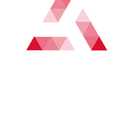
与总结与分析。这种互动方式不仅增强了观众的参与度，也
让体育赛事成为一种更具趣味性的交流体验。
更重要的是，007体育通过不断优化内容推荐机制，让用户
能够根据个人兴趣获取更精准的赛事信息。无论是某支球队
的忠实球迷，还是某个体育项目的长期关注者，都可以在平
台上获得更贴合需求的内容，从而提升整体观赛体验。
总结：
Bet365亚洲平台
总体来看，007体育通过全球赛事覆盖、精彩瞬间呈现、专
业数据解析以及互动观赛体验等多方面的内容建设，为球迷
打造了一个集资讯、分析与交流于一体的综合体育平台。通
过不断提升内容质量与信息更新效率，平台不仅满足了观众
对赛事信息的基本需求，也为体育文化传播提供了新的渠
道。
在未来的发展中，随着体育产业与数字媒体技术的持续进