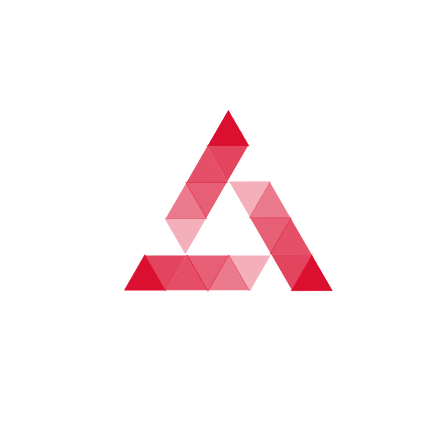
体育产业与科技产业的融合将不断深化。虚拟现实、增强现
实以及沉浸式观赛技术有望改变传统观赛模式，让观众获得
更加真实和互动的体验。同时，数字平台的发展将进一步扩
大赛事影响范围，提升商业价值。