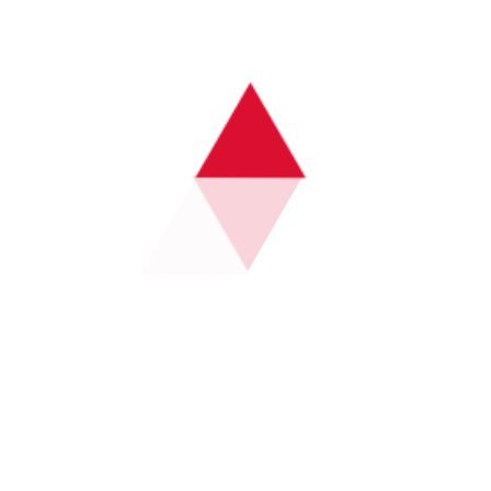
极参与体育活动。社会各界的广泛参与不仅提升了健身活动
的覆盖面，也增强了城市社区的凝聚力。
教育和宣传是提升全民参与度的重要手段。中央体育通过校
园体育、企业健身计划以及社会宣传活动，使居民了解健身
知识和赛事信息，从而形成主动参与的意识。这种全民动员
模式有效促进了健康生活方式的普及。
社会组织和志愿者力量在推动城市活力中发挥了重要作用。
社区志愿者、体育协会和非政府组织共同参与赛事筹办和健
身推广，形成了社会共治的良性格局。通过多方协作，中央
体育实现了全民健身与赛事创新的深度融合，推动城市文化
与经济活力同步提升。
总结：
中央体育聚焦全民健身与赛事创新发展的实践，充分体现了
政策引导、基础设施建设、赛事模式升级和社会参与的多维
协同效应。通过系统化布局和持续创新，中央体育不仅提升