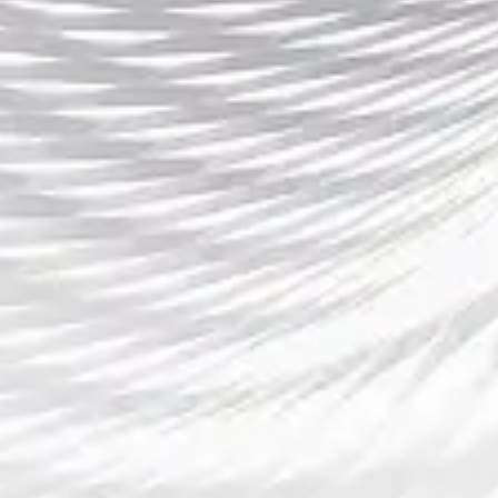
大富翁娱乐：打造全新互动体验，带你畅享精彩
虚拟世界的财富冒险之旅
2024-12-12 03:26:42
Search the blog...
导航
解读bet365亚洲官网
案例中心
新闻动态