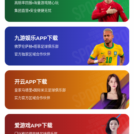
保持稳定，避免出现因服务器崩溃等问题导致用户体验中
断。无论是大规模的赛事活动还是高峰时段，平台都能够平
稳运行，保证用户投注的连续性。
此外，平台还持续进行技术升级和维护，确保最新的技术能
够应用于每个环节，从而提升用户的体验。例如，平台对数
据传输的加密技术进行了优化，确保用户的个人信息和资金
安全无忧。
FH凤凰包网平台还注重移动端用户的体验，推出了兼容多种
设备的APP，使得用户在不同的设备上都能流畅地进行投注
与游戏，随时随地享受平台提供的服务。
3、优化的用户界面与交互设
计
为了确保用户能够快速上手并享受愉悦的游戏体验，FH凤凰
包网平台特别注重界面设计的简洁性和美观性。平台首页布
局清晰，用户可以一目了然地找到各类游戏和投注选项。用
户在操作时，所需的按钮和功能都直观可见，减少了学习成