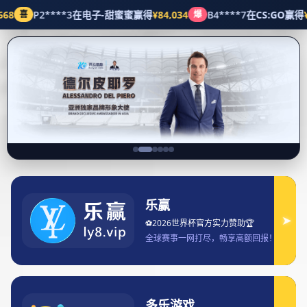
案例中心
首页
案例中心
FH凤凰包网平台助力用户轻松实现高效投注与精彩游戏体验
FH凤凰包网平台助力用户轻松实现高效投注
与精彩游戏体验
259
2024-12-11 22:59:09