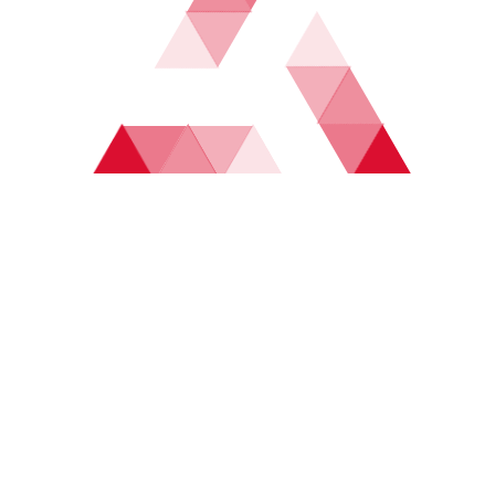
接。
另一方面，多终端同步观看也是平台的一大亮点。用户可以
在电视上观看比赛主画面，同时用手机查看实时数据或参与
互动，从而实现多屏协同体验。这样的设计让观赛更高效、
更有层次感。
总结：
通过对“2022世界杯直播网站推荐高清赛事全程观看平台汇
总”的深入分析，我们可以看到，一个理想的世界杯直播平台
不仅要有全面的赛事覆盖，还要在高清画质、流畅度、互动
氛围以及多终端支持上表现出色。只有将这些优势结合在一
起，才能真正满足球迷的多样化需求。
世界杯是一场全球瞩目的体育盛事，选择合适的平台是享受