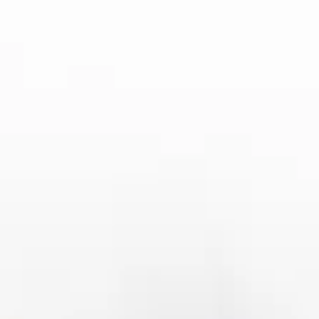
4、六合彩对社会伦理与价值
观的影响
六合彩的盛行，深刻影响了社会的伦理观念和价值观。在一
些人看来，六合彩是一种通过运气获得财富的捷径，它促使
人们追求财富的快速积累，忽视了正当劳动和努力的价值。
这种价值观的转变，对年轻一代尤其具有较大的影响，部分
人开始将赌博视为一种获取成功的途径。
此外，六合彩的普及也使得一些社会群体出现了赌博成瘾问
题，这不仅影响了家庭的稳定，还对社会的整体治安造成了
压力。许多受害者由于过度投注，导致经济破产、情感破
裂，甚至出现违法犯罪行为。社会福利机构和心理治疗机构
需要投入更多资源来帮助这些赌博成瘾者恢复正常的生活。
另一方面，六合彩也让人们对于金钱、命运、运气等概念产