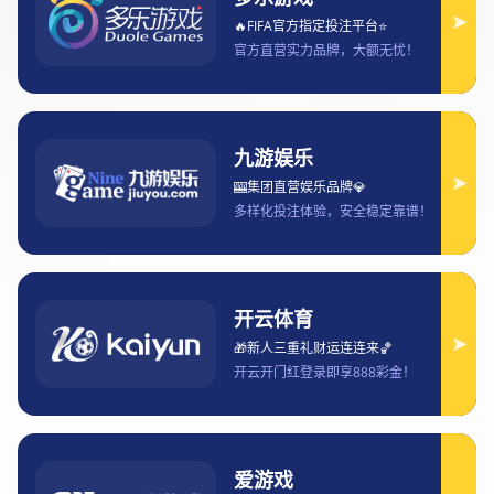
本文将为大家详细介绍bet365中文版app（大陆）下载安装
教程及使用技巧。从下载安装的步骤、设置和配置，到使用
中的技巧与常见问题解决方案，本文将为您提供全方位的帮
助。首先，我们将简要概述整个过程，然后依次详细阐述四
个方面：一是如何在中国大陆下载安装bet365中文版app，
二是bet365app的账户注册和登录操作技巧，三是如何使用
app的主要功能，四是一些使用中的优化技巧与常见问题解
决方案。通过本篇文章，您将能够轻松安装并掌握bet365中
文版app的使用方法，提升您的用户体验。
1、BET365中文版APP下载
安装教程
首先，想要在中国大陆地区使用bet365中文版app，用户需
要了解如何正确下载和安装此应用。由于国内政策限制，用
户无法直接通过应用商店进行下载，但可以通过bet365官方
网站或者第三方渠道获取下载链接。