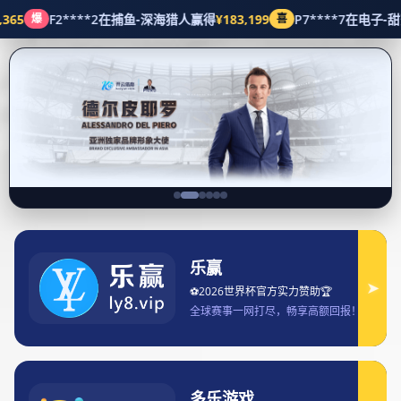
案例中心
首页
案例中心
BET365中文版APP（大陆）下载安装教程及使用技巧详解
bet365中文版app（大陆）下载安装教程及
使用技巧详解
247
2025-01-10 13:17:25