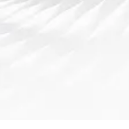
导航
解读bet365亚洲官网
案例中心
新闻动态
公司服务
加入Bet365官网
网站地图
SiteMap
订阅我们的邮箱.
订阅邮箱以获取最新咨询和优惠哦!