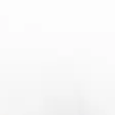
另外，bet365app在更新时可能会出现无法登录的情况。遇
到这种问题时，建议检查手机系统是否是最新版本，并确保
bet365app已经更新到最新版本。如果问题仍然存在，可以
尝试卸载app并重新安装，或者联系客服寻求帮助。
为了提高app的使用效率，用户还可以通过调整设置来优化
体验。例如，可以在设置中调整通知提醒的频率，避免过多
干扰。对于体育投注用户来说，bet365提供了“投注记录”和
“赔率变化”功能，帮助用户实时监控和调整投注策略。
总结：
通过本文的介绍，相信您已经掌握了bet365中文版app的下
载安装方法和使用技巧。从下载到安装，从注册到登录，再
到如何使用app的主要功能，我们都进行了详细的讲解。同
时，我们也分享了在使用过程中可能遇到的常见问题及其解
决方案，希望能帮助您更好地使用bet365中文版app。