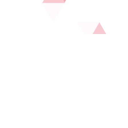
户参与该平台的博彩活动仍然面临一定的法律风险。根据中国
联网进行的博彩，都是被禁止的。尽管如此，实际操作中，
与博彩活动的法律责任，除非存在涉及赌博欺诈、非法资金
十条规定，组织赌博活动的个人或团体可能面临刑事处罚。
若在博彩过程中涉及到非法筹码、作弊、洗钱等行为，可能会
，需要遵循平台的规则，并避免任何可能导致法律问题的行
，确保自己使用的是合法的支付方式，不涉及任何非法资金
避免被怀疑从事非法博彩活动。最后，了解并遵守中国的相
为。
使用BET365
风险，中国用户应采取一系列安全合法的措施。首先，在使用
法资金流动。通过合法的支付渠道进行充值和提现，避免通过