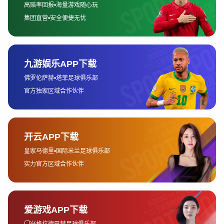
然而，该模式也暴露出监管复杂性与金融风险问题，因此在
行业规范化进程中逐步调整。其演变过程反映出博彩旅游产
业在合规化与透明化方向上的持续优化趋势。
3产业链经济带动
博彩旅游经济的核心优势在于其强大的产业链带动能力。从
博彩核心业务出发，可以延伸至酒店住宿、餐饮服务、购物
消费及会展活动等多个领域，形成完整的城市服务经济体
系。
以entity["company","Sands China","Macau gaming
operator"]等综合度假运营商为例，其通过大型综合度假村
模式，将博彩、娱乐、零售与会展功能集成于同一空间，极
大提升了游客消费密度与体验丰富度。
这种产业链延展不仅提升了城市整体经济产出，也增强了就
业吸纳能力，使服务业成为城市经济结构的重要支柱，推动
区域经济多元化发展。