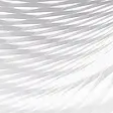
以實發體育为中心打造全方位体育服务与赛事运
营创新发展新格局探
2026-06-27 19:26:12
以足球投注为核心的策略分析与赛事预测全景指
南实战应用与风险控制