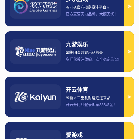
本文以entity["city","澳门","中国特别行政区"]博彩旅游经
济结构为研究背景，并以“太阳城模式”及其相关博彩中介体
系为分析核心，探讨博彩城市与旅游产业深度融合的发展路
径与新趋势。文章从博彩与旅游协同机制、太阳城模式的运
行逻辑、产业链经济带动效应以及数字化与可持续转型四个
方面展开系统分析，旨在揭示博彩旅游一体化发展如何推动
城市经济结构升级与服务业多元化。在全球旅游消费升级与
区域经济竞争加剧的背景下，澳门博彩旅游业正从单一博彩
收益驱动逐步转向综合体验与复合型消费驱动，其发展模式
也在不断重构与优化。
1博彩旅融合机制
博彩城市的发展早期多依赖单一博彩业收入，但随着全球旅
游消费结构变化，博彩与旅游的融合逐渐成为核心发展方
向。以澳门为例，其通过将博彩娱乐与酒店住宿、会展经
济、文化演艺等业态结合，形成多元化旅游消费场景，使游
客停留时间与消费层级不断提升。