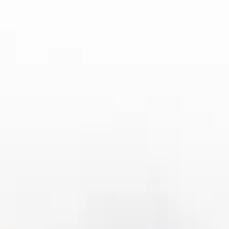
验。
Bet365官网
同时，大数据分析与人工智能技术被用于游客行为分析与市
场预测，使博彩与旅游企业能够更精准地进行产品设计与营
销策略优化，提升整体运营效率。
此外，可持续发展理念也逐渐融入行业发展框架，绿色建
筑、节能运营与社会责任管理成为综合度假区建设的重要方
向，推动博彩旅游业向高质量发展阶段迈进。
总结：
综上所述，以澳门博彩旅游经济为代表的城市发展模式，正
在经历从单一博彩驱动向多元旅游融合驱动的深刻转型。博
彩业作为流量入口，与旅游、会展、零售等产业形成紧密协
同关系，使城市经济结构更加多元与稳定。同时，“太阳城模
式”等中介体系的兴衰，也反映出行业在规范化与风险治理方
面的持续调整。